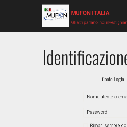
MUFON ITALIA
Gli altri parlano, noi investighi
Identificazion
Conto Login
Rimani sempre c