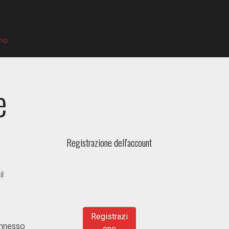
amo
e
Registrazione dell'account
Registrazi
onnesso
one